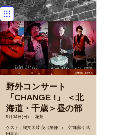
野外コンサート
「CHANGE !」 ＜北
海道・千歳＞昼の部
9月04日(日)
  |  
花茶
ゲスト：縄文太鼓 茂呂剛伸 / 空間演出 武
田高明