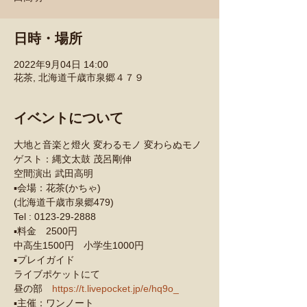
日時・場所
2022年9月04日 14:00
花茶, 北海道千歳市泉郷４７９
イベントについて
大地と音楽と燈火 変わるモノ 変わらぬモノ
ゲスト：縄文太鼓 茂呂剛伸
空間演出 武田高明
▪️会場：花茶(かちゃ)
(北海道千歳市泉郷479)
Tel : 0123-29-2888
▪️料金　2500円
中高生1500円　小学生1000円
▪️プレイガイド
ライブポケットにて
昼の部　
https://t.livepocket.jp/e/hq9o_
▪️主催：ワンノート