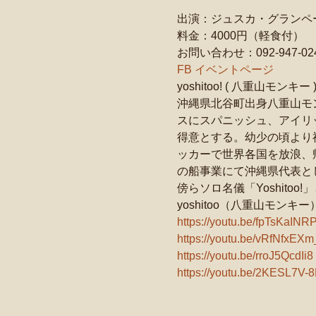
出演：ジュスカ・グランペール
料金：4000円（軽食付）
お問い合わせ：092-947-0
FB イベントページ
yoshitoo! ( 八重山モンキー 
沖縄県北谷町出身八重山モン
スにスパニッシュ、アイリ
得意とする。幼少の頃より
ッカーで世界各国を放浪、
の船事業にて沖縄県代表として参
傍らソロ名儀「Yoshitoo!
yoshitoo（八重山モンキー
https://youtu.be/fpTsKaINR
https://youtu.be/vRfNfxEXm
https://youtu.be/rroJ5QcdIi8
https://youtu.be/2KESL7V-8