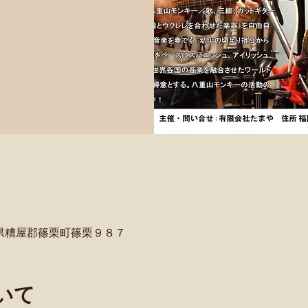
＞
岡県糟屋郡篠栗町篠栗９８７
いて