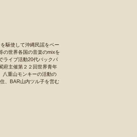
ョンを駆使して沖縄民謡をベー
の世界各国の音楽のmixを
ライブ活動20代バックパ
閣府主催第２２回世界青年
を制作。八重山モンキーの活動の
垣島へ移住、BAR山内ツル子を営む