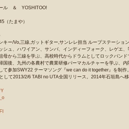
　＆　YOSHITOO!
245（たまや）
)
キー/Vo,三線,ガットギター,サンレレ担当 ループステーシ
ッシュ、ハワイアン、サンバ、インディーフォーク、レゲエ、等
祖母から三線を学ぶ、高校時代からドラムとしてロックバンドで
帰国後、九州の各農村で農業研修パーマカルチャーを学ぶ、内
加SWY22 テーマソング『we can do it together』
」として2013/2/6 TABI no UTA全国リリース。2014年石
）
PY
_o
FI