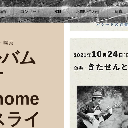
動画
コンサート
CD
お問い合わせ
写真
・喫茶
ルバム
T
home
スライ