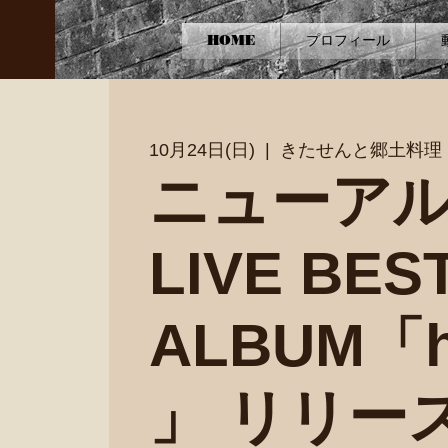
HOME
プロフィール
10月24日(日)
  |  
きたせんと郷土料理
ニューア
LIVE BES
ALBUM「
」 リリー