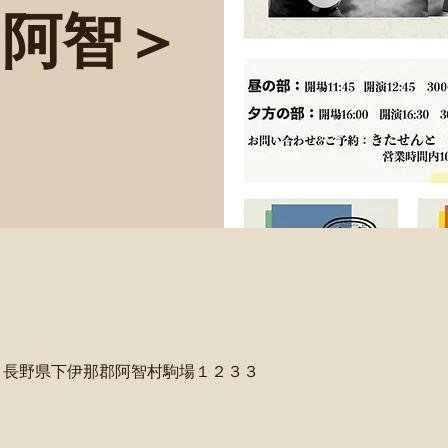
・阿智＞
, 長野県下伊那郡阿智村駒場１２３３