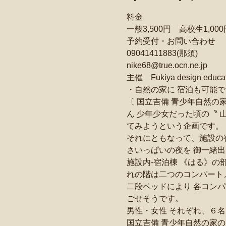
料金
一般3,500円　高校生1,00
予約受付・お問い合わせ
09041411883(那須)
nike68@true.ocn.ne.jp
主催　Fukiya design educat
・自然の家に 宿泊も可能
〔 国立吉備 青少年自然の
ん 少年少女だった頃の〝 
てみようという企画です。
それにともなって、施設の宿
さいっぱいの夜を 御一緒
施設内‐宿泊棟 《はる》
れの階は二つのコンパート
二段ベッドにより 各コンパ
ごせそうです。
男性・女性 それぞれ、６名 
国立吉備 青少年自然の家の