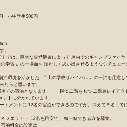
0円　小中学生500円
ion
です。
家 〕では、巨大な集煙装置によって 屋内でのキャンプファイ
山の学習 〟の一場面を 懐かしく思い出させるようなシチュエー
泊環境を活かした  〝 山の学校リバイバル 〟の一泊を用意し
出来たらと思います。
の部屋での宿泊となります。　一階＆二階をもつ 二階層レイアウ
メントに分かれています。
ートメントに 12名の宿泊ができるのですが、抑えて６名までに
✕ ２エリア ＝ 12名を目安で、 御一緒できる方を募集。
 宿泊料金の設定は、