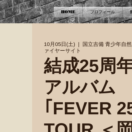
HOME
プロフィール
10月05日(土)
  |  
国立吉備 青少年自
ァイヤーサイト
結成25周
アルバム
｢FEVER 2
TOUR ＜