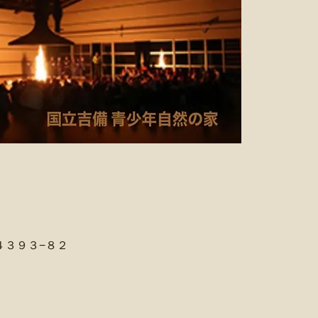
４３９３−８２