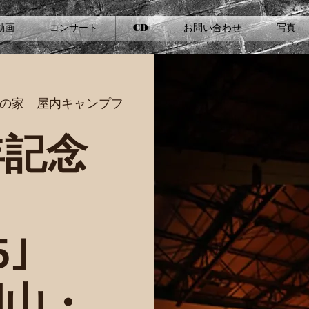
動画
コンサート
CD
お問い合わせ
写真
然の家 屋内キャンプフ
年記念
5｣
岡山・