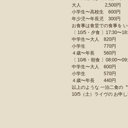
大人　　　　 　2,500円
小学生〜高校生　600円
年少児〜年長児　300円
お食事は食堂での食事を 
〔 10/5・夕食 〕17:30〜18:
中学生〜大人　820円
小学生　　　　770円
４歳〜年長　　560円
〔 10/6・朝食 〕08:00〜09:
中学生〜大人　600円
小学生　　　　570円
４歳〜年長　　440円
以上のような 一泊二食の〝
10/5（土）ライヴの お