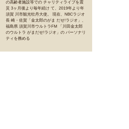
の高齢者施設等での チャリティライブを震
災 3ヶ月後より毎年続け て、2019年より年
須賀 川市観光牡丹大使。 現在、NBCラジオ
長 崎・佐賀「金太郎のがま だせ!ラジオ」、
福島県 須賀川市ウルトラFM 「川田金太郎
のウルトラ がまだせ!ラジオ」の パーソナリ
ティを務める
このイベントをシェア