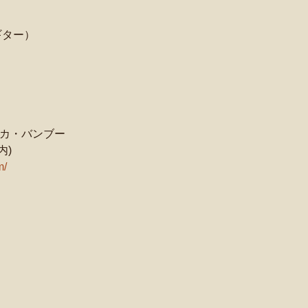
ギター）
カ・バンブー
内) 
m/