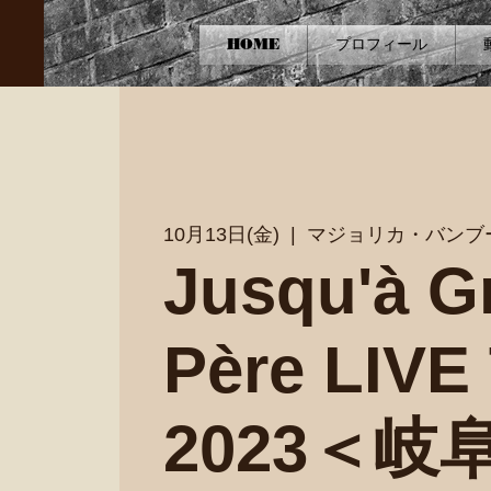
HOME
プロフィール
10月13日(金)
  |  
マジョリカ・バンブ
Jusqu'à G
Père LIV
2023＜岐