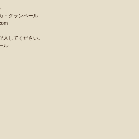
)
カ・グランペール
com
記入してください。
ール