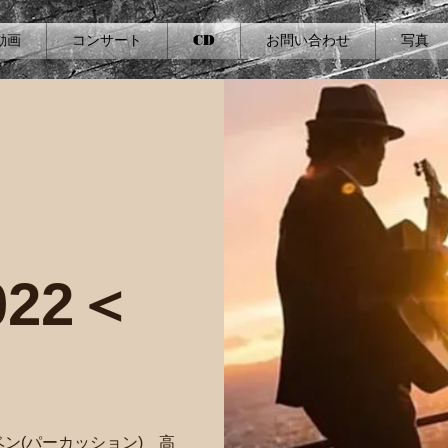
動画
コンサート
CD
お問い合わせ
写真
22＜
ダベン(パーカッション) 高