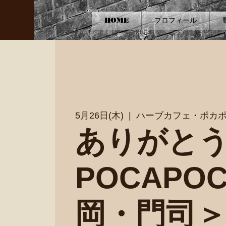
HOME
プロフィール
5月26日(木)
  |  
ハーブカフェ・ポカ
ありがと
POCAPO
岡・門司