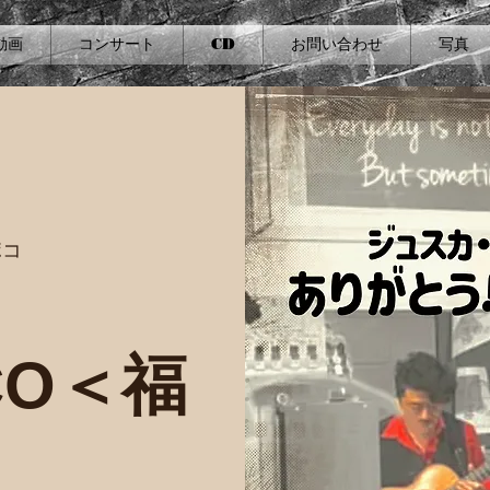
動画
コンサート
CD
お問い合わせ
写真
ポコ
う
CO＜福
＞